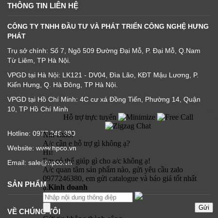
THÔNG TIN LIÊN HỆ
CÔNG TY TNHH ĐẦU TƯ VÀ PHÁT TRIỂN CÔNG NGHỆ HƯNG
PHÁT
Trụ sở chính: Số 7, Ngõ 509 Đường Đại Mỗ, P. Đại Mỗ, Q.Nam
Từ Liêm, TP Hà Nội.
VPGD tại Hà Nội: LK121 - DV04, Đìa Lão, KĐT Mậu Lương, P.
Kiến Hưng, Q. Hà Đông, TP Hà Nội.
VPGD tại Hồ Chí Minh: 4C cư xá Đồng Tiến, Phường 14, Quận
10, TP Hồ Chí Minh
Hotline: 0977.246.380
Website: www.hpco.vn
Email: sale@hpco.vn
SẢN PHẨM
VỀ CHÚNG TÔI