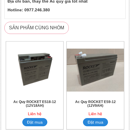
Địa chỉ bán, thay thế Ắc quy giá tốt nhất
Hotline: 0977.246.380
SẢN PHẨM CÙNG NHÓM
Ắc Quy ROCKET ES18-12
Ắc Quy ROCKET ES9-12
(12V18AH)
(12V9AH)
Liên hệ
Liên hệ
Đặt mua
Đặt mua