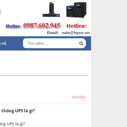
Hotline:
Email:
sale@hpco.vn
N HỆ
Xem tiếp
 thống UPS là gì?
ống UPS là gì?