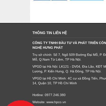
THÔNG TIN LIÊN HỆ
CÔNG TY TNHH ĐẦU TƯ VÀ PHÁT TRIỂN CÔ
NGHỆ HƯNG PHÁT
Trụ sở chính: Số 7, Ngõ 509 Đường Đại Mỗ, P. Đ
Mỗ, Q.Nam Từ Liêm, TP Hà Nội.
VPGD tại Hà Nội: LK121 - DV04, Đìa Lão, KĐT 
Lương, P. Kiến Hưng, Q. Hà Đông, TP Hà Nội.
VPGD tại Hồ Chí Minh: 4C cư xá Đồng Tiến, Ph
14, Quận 10, TP Hồ Chí Minh
Hotline: 0977.246.380
Website: www.hpco.vn