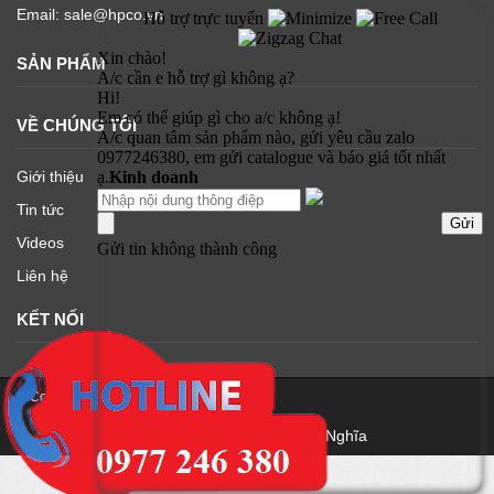
Email: sale@hpco.vn
SẢN PHẨM
VỀ CHÚNG TÔI
Giới thiệu
Tin tức
Videos
Liên hệ
KẾT NỐI
© Copyright 2016 CÔNG TY HƯNG PHÁT
Thiết kế bởi
Tâm Nghĩa