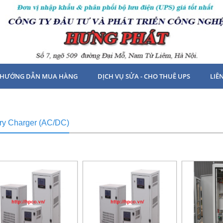
HƯỚNG DẪN MUA HÀNG
DỊCH VỤ SỬA - CHO THUÊ UPS
LIÊ
ry Charger (AC/DC)