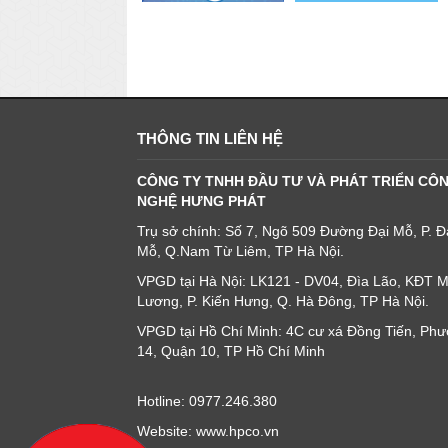
THÔNG TIN LIÊN HỆ
CÔNG TY TNHH ĐẦU TƯ VÀ PHÁT TRIỂN CÔ
NGHỆ HƯNG PHÁT
Trụ sở chính: Số 7, Ngõ 509 Đường Đại Mỗ, P. Đ
Mỗ, Q.Nam Từ Liêm, TP Hà Nội.
VPGD tại Hà Nội: LK121 - DV04, Đìa Lão, KĐT 
Lương, P. Kiến Hưng, Q. Hà Đông, TP Hà Nội.
VPGD tại Hồ Chí Minh: 4C cư xá Đồng Tiến, Ph
14, Quận 10, TP Hồ Chí Minh
Hotline: 0977.246.380
Website: www.hpco.vn