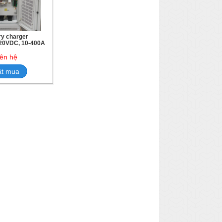
ry charger
220VDC, 10-400A
iên hệ
ặt mua