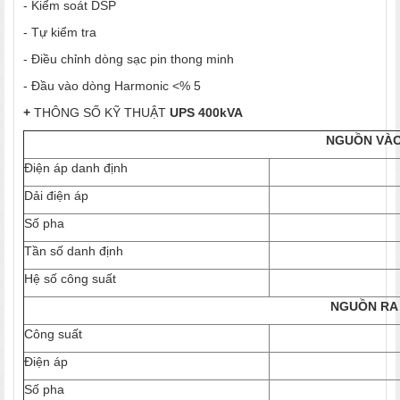
- Kiểm soát DSP
- Tự kiểm tra
- Điều chỉnh dòng sạc pin thong minh
- Đầu vào dòng Harmonic <% 5
+
THÔNG SỐ KỸ THUẬT
UPS 400kVA
NGUỒN VÀ
Điện áp danh định
Dải điện áp
Số pha
Tần số danh định
Hệ số công suất
NGUỒN RA
Công suất
Điện áp
Số pha