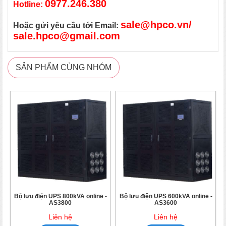
0977.246.380
Hotline:
sale@hpco.vn/
Hoặc gửi yêu cầu tới Email:
sale.hpco@gmail.com
SẢN PHẨM CÙNG NHÓM
Bộ lưu điện UPS 800kVA online -
Bộ lưu điện UPS 600kVA online -
AS3800
AS3600
Liên hệ
Liên hệ