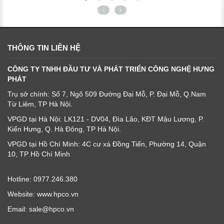
THÔNG TIN LIÊN HỆ
CÔNG TY TNHH ĐẦU TƯ VÀ PHÁT TRIỂN CÔNG NGHỆ HƯNG
PHÁT
Trụ sở chính: Số 7, Ngõ 509 Đường Đại Mỗ, P. Đại Mỗ, Q.Nam
Từ Liêm, TP Hà Nội.
VPGD tại Hà Nội: LK121 - DV04, Đìa Lão, KĐT Mậu Lương, P.
Kiến Hưng, Q. Hà Đông, TP Hà Nội.
VPGD tại Hồ Chí Minh: 4C cư xá Đồng Tiến, Phường 14, Quận
10, TP Hồ Chí Minh
Hotline: 0977.246.380
Website: www.hpco.vn
Email: sale@hpco.vn