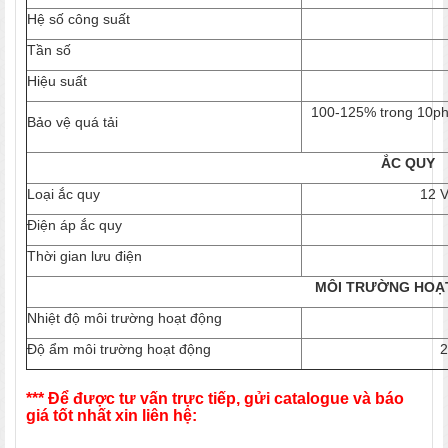
Hệ số công suất
Tần số
Hiệu suất
100-125% trong 10ph
Bảo vệ quá tải
ẮC QUY
Loại ắc quy
12 V
Điện áp ắc quy
Thời gian lưu điện
MÔI TRƯỜNG HOẠ
Nhiệt độ môi trường hoạt động
Độ ẩm môi trường hoạt động
2
*** Để được tư vấn trực tiếp, gửi catalogue và báo
giá tốt nhất xin liên hệ: