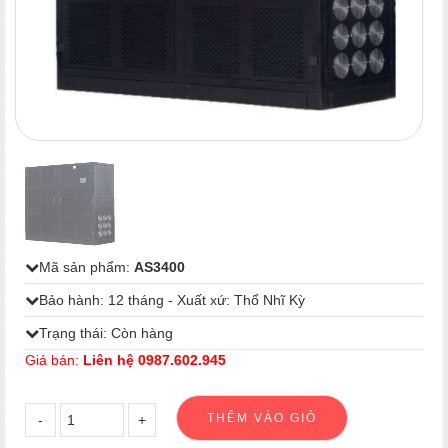
1
/
1
Mã sản phẩm:
AS3400
Bảo hành: 12 tháng - Xuất xứ: Thổ Nhĩ Kỳ
Trạng thái: Còn hàng
Giá bán:
Liên hệ 0987.602.945