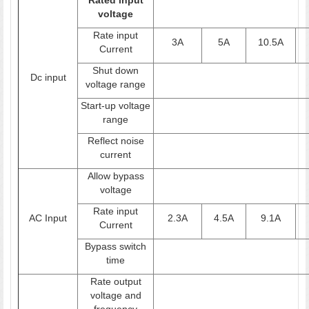
voltage
Rate input
3A
5A
10.5A
Current
Shut down
Dc input
voltage range
Start-up voltage
range
Reflect noise
current
Allow bypass
voltage
Rate input
AC Input
2.3A
4.5A
9.1A
Current
Bypass switch
time
Rate output
voltage and
frequency