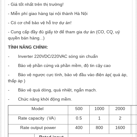
- Giá tốt nhất trên thị trường!
- Miễn phí giao hàng tại nội thành Hà Nội
- Có cơ chế bảo vệ hỗ trợ dự án!
- Cung cấp đầy đủ giấy tờ để tham gia dự án (CO, CQ, uỷ
quyền bán hàng...)
TÍNH NĂNG CHÍNH:
- Inverter 220VDC/220VAC sóng sin chuẩn
- Bảo vệ phần cứng và phần mềm, độ tin cậy cao
- Bảo vệ ngược cực tính, bảo vệ đầu vào điện áp( quá áp,
thấp áp )
- Bảo vệ quá dòng, quá nhiệt, ngắn mạch.
- Chức năng khởi động mềm.
Model
500
1000
2000
Rate capacity（VA）
0.5
1
2
Rate output power
400
800
1600
Rated input