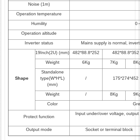
Noise (1m)
Operation temperature
Humility
0～
Operation altitude
Inverter status
Mains supply is normal, inver
19Inch(2U) (mm)
482*88.8*252
482*88.8*352
Weight
6Kg
7Kg
8K
Standalone
Shape
type(W*H*L)
/
175*274*452
(mm)
Weight
/
8Kg
9K
Color
Gre
Input under/over voltage, output 
Protect function
Output mode
Socket or terminal block