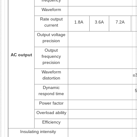
Waveform
Rate output
1.8A
3.6A
7.2A
current
Output voltage
precision
Output
AC output
frequency
precision
Waveform
≤3
distortion
Dynamic
respond time
Power factor
Overload ability
Efficiency
Insulating intensity