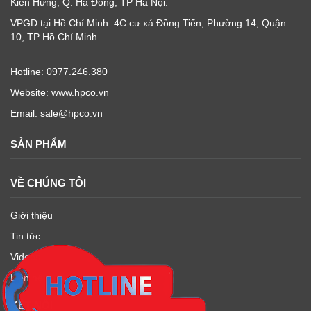
Kiến Hưng, Q. Hà Đông, TP Hà Nội.
VPGD tại Hồ Chí Minh: 4C cư xá Đồng Tiến, Phường 14, Quận
10, TP Hồ Chí Minh
Hotline: 0977.246.380
Website: www.hpco.vn
Email: sale@hpco.vn
SẢN PHẨM
VỀ CHÚNG TÔI
Giới thiệu
Tin tức
Videos
Liên hệ
KẾT NỐI