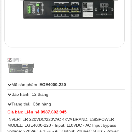
1
/
1
Mã sản phẩm:
EGE4000-220
Bảo hành: 12 tháng
Trạng thái: Còn hàng
Giá bán:
Liên hệ 0987.602.945
INVERTER 220VDC/220VAC 4KVA BRAND: ESISPOWER
MODEL: EGE4000-220 - Input: 110VDC - AC Input bypass
voltage: 220VAC ± 15% - AC Output: 220VAC,50Hz - Power: