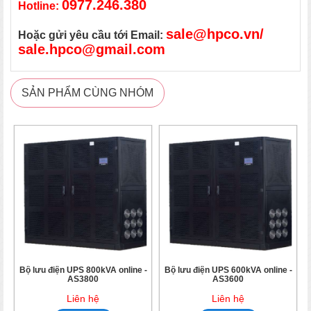
0977.246.380
Hotline:
sale@hpco.vn/
Hoặc gửi yêu cầu tới Email:
sale.hpco@gmail.com
SẢN PHẨM CÙNG NHÓM
Bộ lưu điện UPS 800kVA online -
Bộ lưu điện UPS 600kVA online -
AS3800
AS3600
Liên hệ
Liên hệ