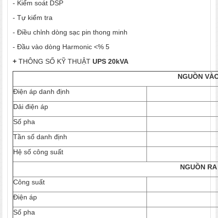
- Kiểm soát DSP
- Tự kiểm tra
- Điều chỉnh dòng sạc pin thong minh
- Đầu vào dòng Harmonic <% 5
+
THÔNG SỐ KỸ THUẬT
UPS 20kVA
NGUỒN VÀ
Điện áp danh định
Dải điện áp
Số pha
Tần số danh định
Hệ số công suất
NGUỒN RA
Công suất
Điện áp
Số pha