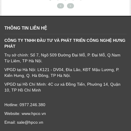
THÔNG TIN LIÊN HỆ
CÔNG TY TNHH ĐẦU TƯ VÀ PHÁT TRIỂN CÔNG NGHỆ HƯNG
PHÁT
Trụ sở chính: Số 7, Ngõ 509 Đường Đại Mỗ, P. Đại Mỗ, Q.Nam
Từ Liêm, TP Hà Nội.
VPGD tại Hà Nội: LK121 - DV04, Đìa Lão, KĐT Mậu Lương, P.
Kiến Hưng, Q. Hà Đông, TP Hà Nội.
VPGD tại Hồ Chí Minh: 4C cư xá Đồng Tiến, Phường 14, Quận
10, TP Hồ Chí Minh
Hotline: 0977.246.380
Website: www.hpco.vn
Email: sale@hpco.vn