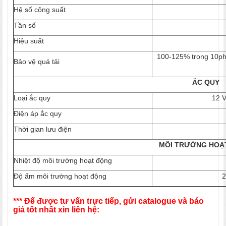
Hệ số công suất
Tần số
Hiệu suất
100-125% trong 10ph
Bảo vệ quá tải
ẮC QUY
Loại ắc quy
12 V
Điện áp ắc quy
Thời gian lưu điện
MÔI TRƯỜNG HOẠ
Nhiệt độ môi trường hoạt động
Độ ẩm môi trường hoạt động
2
*** Để được tư vấn trực tiếp, gửi catalogue và báo
giá tốt nhất xin liên hệ: